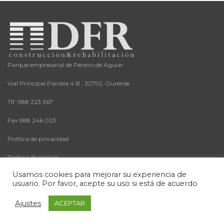
Parque empresarial de Pereiro de Aguiar
Vial Principal Parcela 4 B , 32792, Ourense
Tlf. 988 223 367
Fax 988 246 023
Política de privacidad
Política de cookies
Usamos cookies para mejorar su experiencia de
usuario. Por favor, acepte su uso si está de acuerdo
2021 DFR Construcción & Rehabilitación - Desarrollado por
Ajustes
ACEPTAR
GaliciaDigital